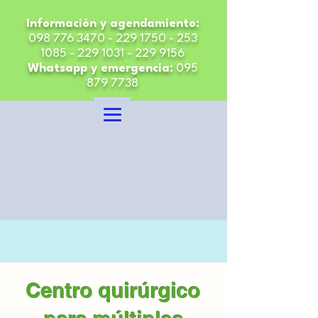
Información y agendamiento:
098 776 3470 - 229 1750
-
253
1085 - 229 1031 - 229
9156
Whatsapp y emergencia:
095
879 7738
Centro quirúrgico