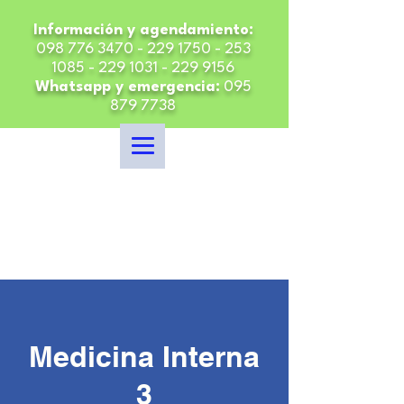
Información y agendamiento:
098 776 3470 - 229 1750
-
253
1085 - 229 1031 - 229
9156
Whatsapp y emergencia:
095
879 7738
Medicina Interna
3