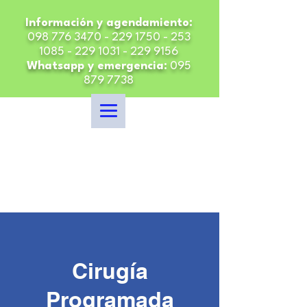
Información y agendamiento:
098 776 3470 - 229 1750
-
253
1085 - 229 1031 - 229
9156
Whatsapp y emergencia:
095
879 7738
Cirugía
Programada