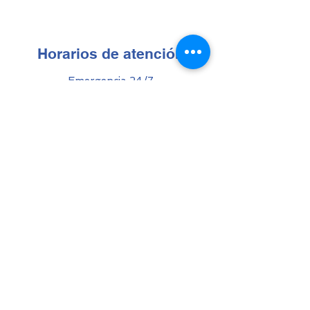
Horarios de atención
Emergencia 24/7
Servicios ambulatorios:
Lunes a viernes de 7:00 a 19:00
Sábados de 8:00 a 14:00
Ley de protección de datos
Dirección
Av. de la Prensa OE3-44 y pasaje
Hector Molina, Quito, Ecuador
2 291 750
/
2 291 031
/
2 299 156
/
2 531 085
/
095 8 797 738