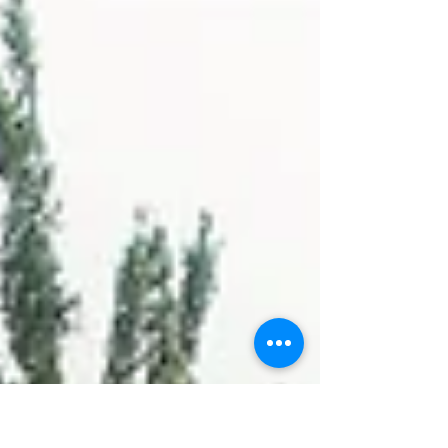
más rápida, precisa y cómoda. Pero, ¿Qué hay
del costo? ¿Vale la pena invertir en esta
tecnología? En este artículo, te contaré todo lo
que necesitas saber sobre el costo de
radiografías digitales y cómo puede
beneficiarte. ¿Qué son las radiografías digitales
y por qué importan? Las radiografías digitales
son imágenes médicas obtenidas mediante
sensores electrónicos en lugar de películas tra