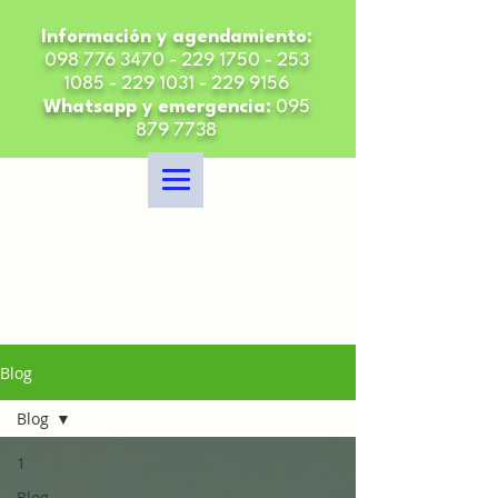
Información y agendamiento:
098 776 3470 - 229 1750
-
253
1085 - 229 1031 - 229
9156
Whatsapp y emergencia:
095
879 7738
Blog
Blog
1
Blog