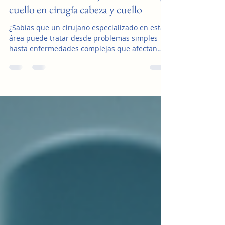
Funciones de un cirujano de cabeza y
cuello en cirugía cabeza y cuello
¿Sabías que un cirujano especializado en esta
área puede tratar desde problemas simples
hasta enfermedades complejas que afectan
zonas vitales? Un cirujano de cabeza y cuello es
un profesional que se encarga de diagnosticar
y tratar enfermedades, lesiones y
malformaciones en la cabeza, el cuello, la cara
y la región oral. ¿Qué abarca la cirugía cabeza y
cuello? La cirugía cabeza y cuello no solo se
limita a intervenciones quirúrgicas. Incluye un
amplio rango de procedimientos